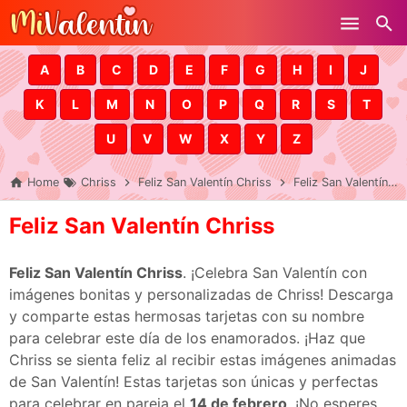
Skip to main content
A
B
C
D
E
F
G
H
I
J
K
L
M
N
O
P
Q
R
S
T
U
V
W
X
Y
Z
Home
Chriss
Feliz San Valentín Chriss
Feliz San Valentín Chriss
Feliz San Valentín Chriss
Feliz San Valentín Chriss
. ¡Celebra San Valentín con
imágenes bonitas y personalizadas de Chriss! Descarga
y comparte estas hermosas tarjetas con su nombre
para celebrar este día de los enamorados. ¡Haz que
Chriss se sienta feliz al recibir estas imágenes animadas
de San Valentín! Estas tarjetas son únicas y perfectas
para celebrar en pareja el
14 de febrero
. ¡No esperes