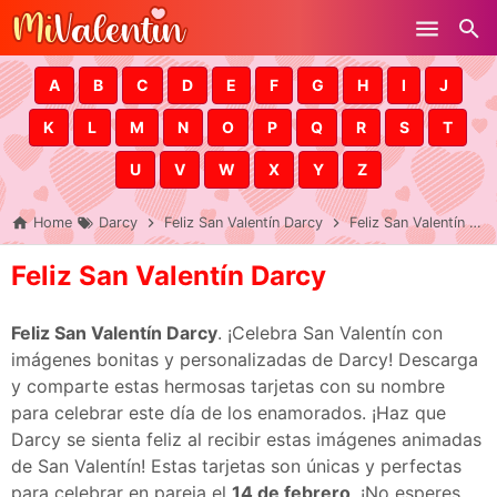
Skip to main content
A
B
C
D
E
F
G
H
I
J
K
L
M
N
O
P
Q
R
S
T
U
V
W
X
Y
Z
Home
Darcy
Feliz San Valentín Darcy
Feliz San Valentín Darcy
Feliz San Valentín Darcy
Feliz San Valentín Darcy
. ¡Celebra San Valentín con
imágenes bonitas y personalizadas de Darcy! Descarga
y comparte estas hermosas tarjetas con su nombre
para celebrar este día de los enamorados. ¡Haz que
Darcy se sienta feliz al recibir estas imágenes animadas
de San Valentín! Estas tarjetas son únicas y perfectas
para celebrar en pareja el
14 de febrero
. ¡No esperes