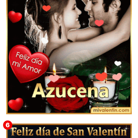
Feliz San Valentín Eudocia