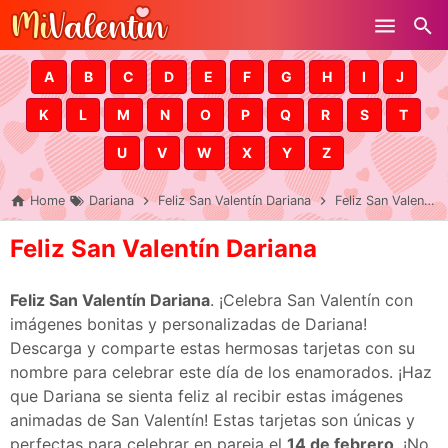
Skip to main content
A
B
C
D
E
F
G
H
I
J
K
L
M
N
O
P
Q
R
S
T
U
V
W
X
Y
Z
Home
Dariana
Feliz San Valentín Dariana
Feliz San Valentín Dariana
Feliz San Valentín Dariana
Feliz San Valentín Dariana
. ¡Celebra San Valentín con
imágenes bonitas y personalizadas de Dariana!
Descarga y comparte estas hermosas tarjetas con su
nombre para celebrar este día de los enamorados. ¡Haz
que Dariana se sienta feliz al recibir estas imágenes
animadas de San Valentín! Estas tarjetas son únicas y
perfectas para celebrar en pareja el
14 de febrero
. ¡No