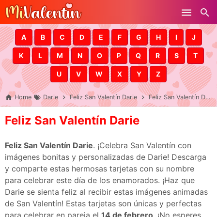
Skip to main content
A
B
C
D
E
F
G
H
I
J
K
L
M
N
O
P
Q
R
S
T
U
V
W
X
Y
Z
Home
Darie
Feliz San Valentín Darie
Feliz San Valentín Darie
Feliz San Valentín Darie
Feliz San Valentín Darie
. ¡Celebra San Valentín con
imágenes bonitas y personalizadas de Darie! Descarga
y comparte estas hermosas tarjetas con su nombre
para celebrar este día de los enamorados. ¡Haz que
Darie se sienta feliz al recibir estas imágenes animadas
de San Valentín! Estas tarjetas son únicas y perfectas
para celebrar en pareja el
14 de febrero
. ¡No esperes