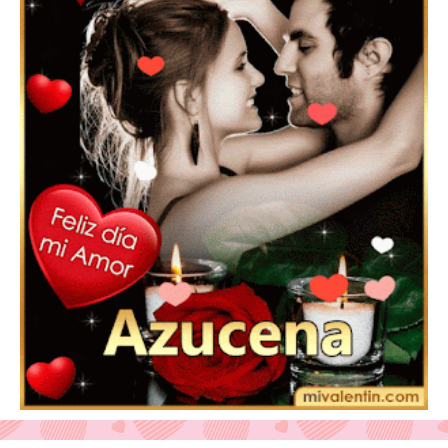
Feliz San Valentín Eudocia