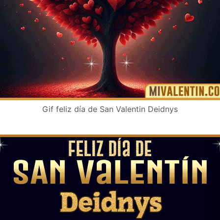
Gif feliz día de San Valentin Deidnys