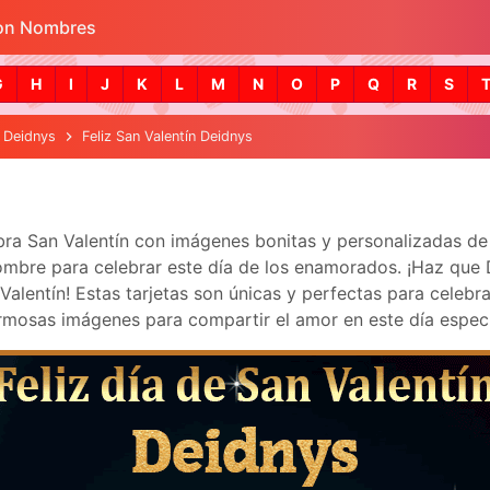
con Nombres
Skip to main content
G
H
I
J
K
L
M
N
O
P
Q
R
S
n Deidnys
Feliz San Valentín Deidnys
ebra San Valentín con imágenes bonitas y personalizadas d
mbre para celebrar este día de los enamorados. ¡Haz que Dei
lentín! Estas tarjetas son únicas y perfectas para celebra
mosas imágenes para compartir el amor en este día especi