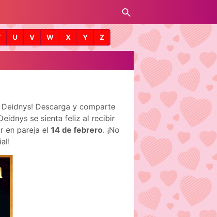
T
U
V
W
X
Y
Z
e Deidnys! Descarga y comparte
dnys se sienta feliz al recibir
r en pareja el
14 de febrero
. ¡No
al!