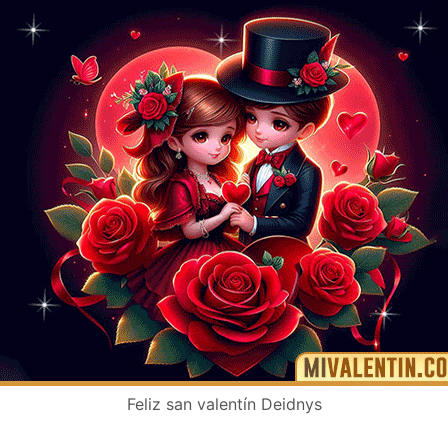
Feliz san valentín Deidnys