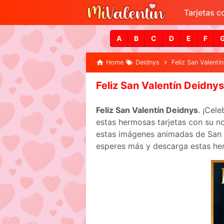
Tarjetas 
A
B
C
D
E
F
Home
Deidnys
Feliz San Valentí
Feliz San Valentín Deidnys
Feliz San Valentín Deidnys
. ¡Cel
estas hermosas tarjetas con su no
estas imágenes animadas de San Va
esperes más y descarga estas her