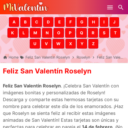
Skip to main content
A
B
C
D
E
F
G
H
I
J
K
L
M
N
O
P
Q
R
S
T
U
V
W
X
Y
Z
Home
Feliz San Valentín Roselyn
Roselyn
Feliz San Valentín Roselyn
Feliz San Valentín Roselyn
Feliz San Valentín Roselyn
. ¡Celebra San Valentín con
imágenes bonitas y personalizadas de Roselyn!
Descarga y comparte estas hermosas tarjetas con su
nombre para celebrar este día de los enamorados. ¡Haz
que Roselyn se sienta feliz al recibir estas imágenes
animadas de San Valentín! Estas tarjetas son únicas y
perfectas para celebrar en pareja el
14 de febrero
. ¡No