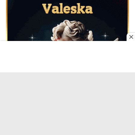
Feliz San Valentín Delsy