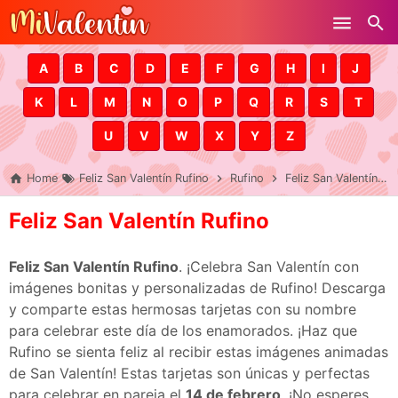
Skip to main content
A
B
C
D
E
F
G
H
I
J
K
L
M
N
O
P
Q
R
S
T
U
V
W
X
Y
Z
Home
Feliz San Valentín Rufino
Rufino
Feliz San Valentín Rufino
Feliz San Valentín Rufino
Feliz San Valentín Rufino
. ¡Celebra San Valentín con
imágenes bonitas y personalizadas de Rufino! Descarga
y comparte estas hermosas tarjetas con su nombre
para celebrar este día de los enamorados. ¡Haz que
Rufino se sienta feliz al recibir estas imágenes animadas
de San Valentín! Estas tarjetas son únicas y perfectas
para celebrar en pareja el
14 de febrero
. ¡No esperes