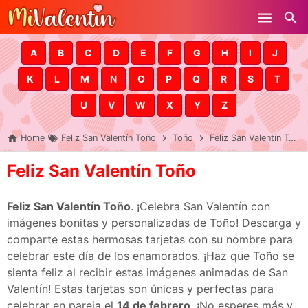
Skip to main content
A
B
C
D
E
F
G
H
I
J
K
L
M
N
O
P
Q
R
S
T
U
V
W
X
Y
Z
Home
Feliz San Valentín Toño
Toño
Feliz San Valentín Toño
Feliz San Valentín Toño
Feliz San Valentín Toño
. ¡Celebra San Valentín con
imágenes bonitas y personalizadas de Toño! Descarga y
comparte estas hermosas tarjetas con su nombre para
celebrar este día de los enamorados. ¡Haz que Toño se
sienta feliz al recibir estas imágenes animadas de San
Valentín! Estas tarjetas son únicas y perfectas para
celebrar en pareja el
14 de febrero
. ¡No esperes más y