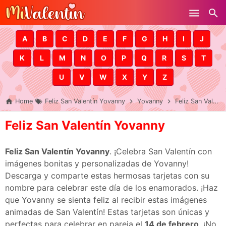
Skip to main content
A
B
C
D
E
F
G
H
I
J
K
L
M
N
O
P
Q
R
S
T
U
V
W
X
Y
Z
Home
Feliz San Valentín Yovanny
Yovanny
Feliz San Valentín Yovanny
Feliz San Valentín Yovanny
Feliz San Valentín Yovanny
. ¡Celebra San Valentín con
imágenes bonitas y personalizadas de Yovanny!
Descarga y comparte estas hermosas tarjetas con su
nombre para celebrar este día de los enamorados. ¡Haz
que Yovanny se sienta feliz al recibir estas imágenes
animadas de San Valentín! Estas tarjetas son únicas y
perfectas para celebrar en pareja el
14 de febrero
. ¡No