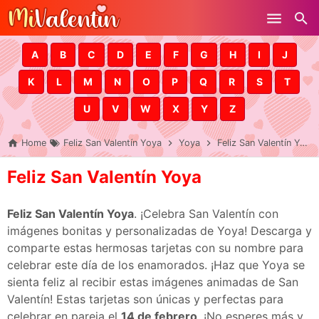
Skip to main content
A
B
C
D
E
F
G
H
I
J
K
L
M
N
O
P
Q
R
S
T
U
V
W
X
Y
Z
Home
Feliz San Valentín Yoya
Yoya
Feliz San Valentín Yoya
Feliz San Valentín Yoya
Feliz San Valentín Yoya
. ¡Celebra San Valentín con
imágenes bonitas y personalizadas de Yoya! Descarga y
comparte estas hermosas tarjetas con su nombre para
celebrar este día de los enamorados. ¡Haz que Yoya se
sienta feliz al recibir estas imágenes animadas de San
Valentín! Estas tarjetas son únicas y perfectas para
celebrar en pareja el
14 de febrero
. ¡No esperes más y