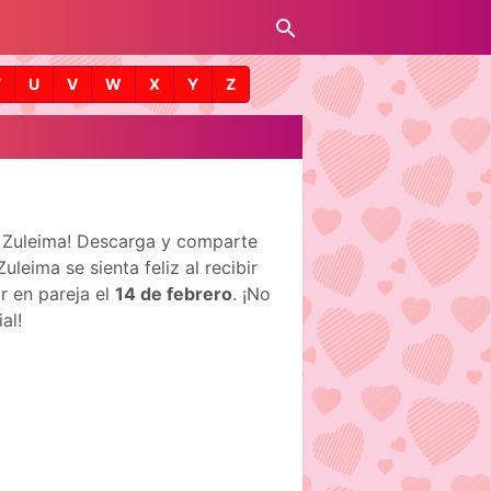
T
U
V
W
X
Y
Z
e Zuleima! Descarga y comparte
eima se sienta feliz al recibir
r en pareja el
14 de febrero
. ¡No
al!