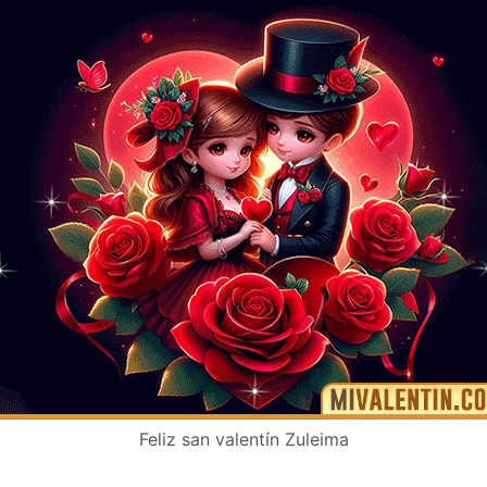
Feliz san valentín Zuleima