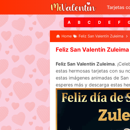
Tarjetas 
A
B
C
D
E
F
Home
Feliz San Valentín Zuleima
Feliz San Valentín Zuleima
Feliz San Valentín Zuleima
. ¡Cel
estas hermosas tarjetas con su no
estas imágenes animadas de San Va
esperes más y descarga estas her