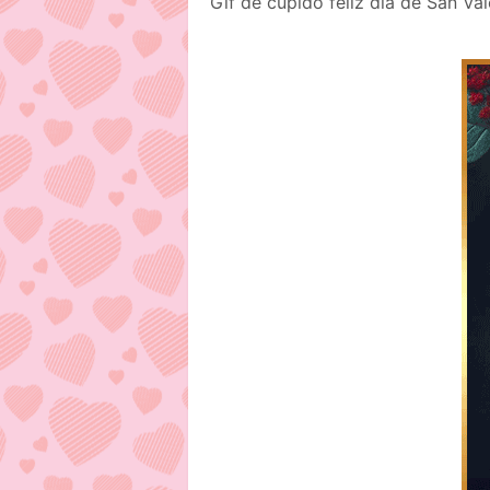
Gif de cupido feliz día de San Va