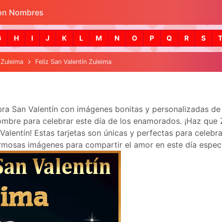
con Nombres
Skip to main content
G
H
I
J
K
L
M
N
O
P
Q
R
S
Zuleima
Feliz San Valentín Zuleima
ebra San Valentín con imágenes bonitas y personalizadas d
mbre para celebrar este día de los enamorados. ¡Haz que Zul
lentín! Estas tarjetas son únicas y perfectas para celebra
mosas imágenes para compartir el amor en este día especi